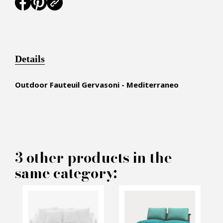
Details
Outdoor Fauteuil Gervasoni - Mediterraneo
×
MAKE AN OFFER
3 other products in the
same category:
PRODUCT CONCERNED:
Outdoor Fauteuil Gervasoni -