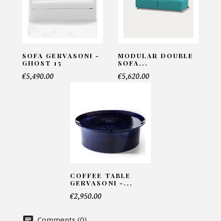
Mediterraneo
INFORMATIONS:
Name*
SOFA GERVASONI -
MODULAR DOUBLE
GHOST 15
SOFA...
€5,490.00
€5,620.00
Email*
Telephone*
COFFEE TABLE
Number of products*
GERVASONI -...
€2,950.00
Comments (0)
Offer*