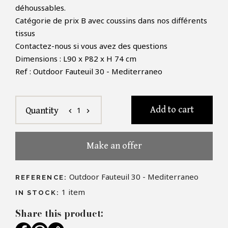
déhoussables.
Catégorie de prix B avec coussins dans nos différents
tissus
Contactez-nous si vous avez des questions
Dimensions : L90 x P82 x H 74 cm
Ref : Outdoor Fauteuil 30 - Mediterraneo
Add to cart
1
Quantity
chevron_left
chevron_right
Make an offer
Outdoor Fauteuil 30 - Mediterraneo
REFERENCE:
1
item
IN STOCK:
Share this product: