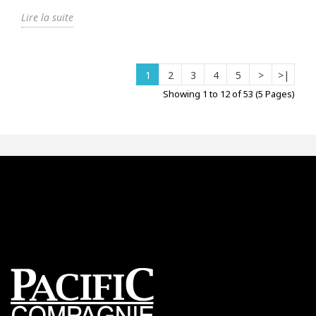
Lire la suite
1
2
3
4
5
>
>|
Showing 1 to 12 of 53 (5 Pages)