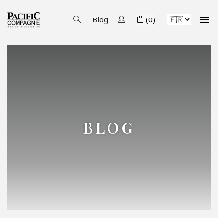

Blog
(0)
BLOG