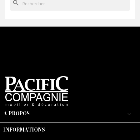
search
A PROPOS
keyboard_arrow_down
INFORMATIONS
