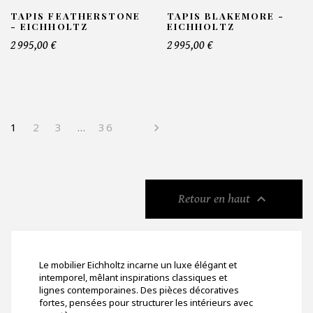
TAPIS FEATHERSTONE
TAPIS BLAKEMORE -
- EICHHOLTZ
EICHHOLTZ
2 995,00 €
2 995,00 €
1
2
3
…
36


Retour en haut
Le mobilier Eichholtz incarne un luxe élégant et
intemporel, mêlant inspirations classiques et
lignes contemporaines. Des pièces décoratives
fortes, pensées pour structurer les intérieurs avec