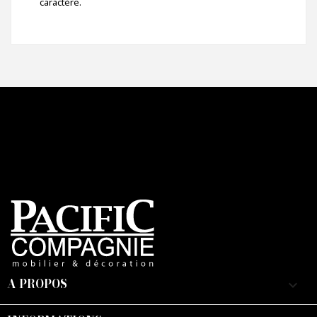
caractère.
A PROPOS
keyboard_arrow_down