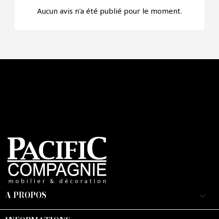
Aucun avis n'a été publié pour le moment.
A PROPOS
keyboard_arrow_down