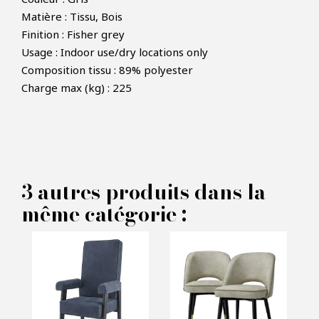
Matière : Tissu, Bois
Finition : Fisher grey
Usage : Indoor use/dry locations only
×
Composition tissu : 89% polyester
FAIRE UNE OFFRE
Charge max (kg) : 225
PRODUIT CONCERNÉ :
Chaise de salle a manger Lucia -
3 autres produits dans la
Eichholtz
même catégorie :
VOS INFORMATIONS :
Nom*