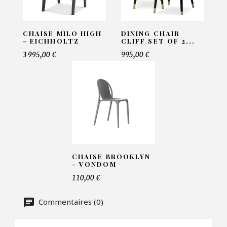
Email*
CHAISE MILO HIGH
DINING CHAIR
- EICHHOLTZ
CLIFF SET OF 2...
Telephone*
3 995,00 €
995,00 €
Nombre de produit*
Offre*
CHAISE BROOKLYN
- VONDOM
Faire mon offre
110,00 €
CAPTCHA
Commentaires (0)