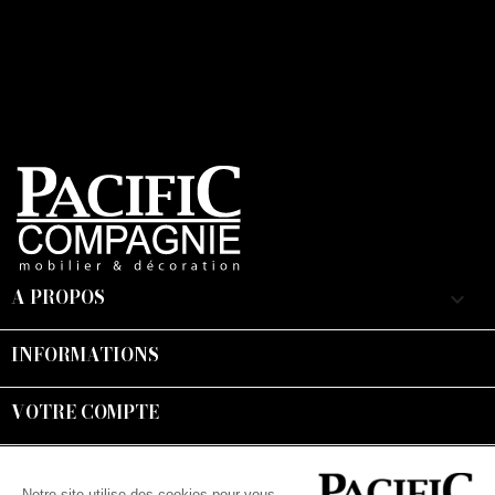
A PROPOS
keyboard_arrow_down
INFORMATIONS

VOTRE COMPTE

Suivez-nous :