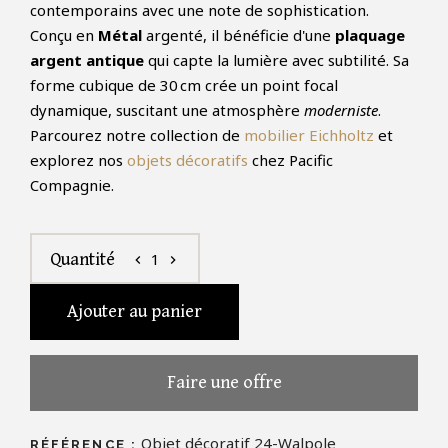
contemporains avec une note de sophistication.
Conçu en
Métal
argenté, il bénéficie d'une
plaquage
argent antique
qui capte la lumière avec subtilité. Sa
forme cubique de 30 cm crée un point focal
dynamique, suscitant une atmosphère
moderniste
.
Parcourez notre collection de
mobilier Eichholtz
et
explorez nos
objets décoratifs
chez Pacific
Compagnie.
1
Quantité
chevron_left
chevron_right
Ajouter au panier
Faire une offre
Objet décoratif 24-Walpole
RÉFÉRENCE :