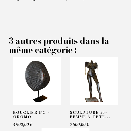
×
FAIRE UNE OFFRE
PRODUIT CONCERNÉ :
3 autres produits dans la
Objet decoratif Walpole -
même catégorie :
Eichholtz
VOS INFORMATIONS :
Nom*
Email*
BOUCLIER PC -
SCULPTURE 19-
OROMO
FEMME À TÊTE...
4 900,00 €
7 500,00 €