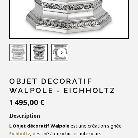
keyboard_arrow_down
OBJET DECORATIF
WALPOLE - EICHHOLTZ
1 495,00 €
Description
L'Objet décoratif Walpole
est une création signée
Eichholtz
, destiné à enrichir les intérieurs