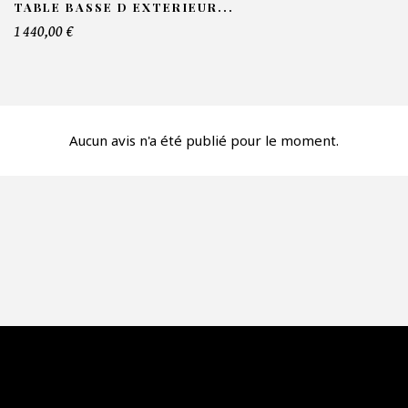
TABLE BASSE D EXTERIEUR...
mbre de produit*
1 440,00 €
fre*
Aucun avis n'a été publié pour le moment.
re mon offre
PTCHA