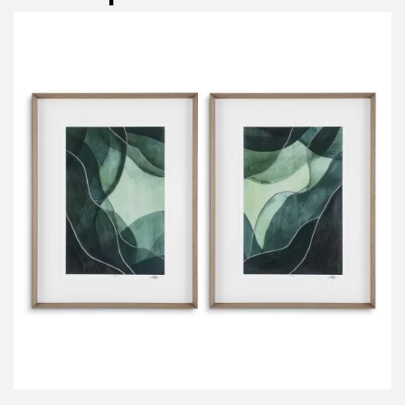
P
V
N
Em
Te