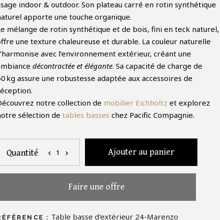
usage indoor & outdoor. Son plateau carré en rotin synthétique
naturel apporte une touche organique.
e mélange de rotin synthétique et de bois, fini en teck naturel,
offre une texture chaleureuse et durable. La couleur naturelle
s’harmonise avec l’environnement extérieur, créant une
ambiance
décontractée et élégante
. Sa capacité de charge de
50 kg assure une robustesse adaptée aux accessoires de
réception.
Découvrez notre collection de
mobilier Eichholtz
et explorez
notre sélection de
tables basses
chez Pacific Compagnie.
Ajouter au panier
1
Quantité
chevron_left
chevron_right
Faire une offre
Table basse d'extérieur 24-Marenzo
RÉFÉRENCE :