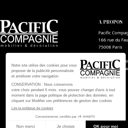
A PROPOS
Pacific Compa
166 rue du Fa
75008 Paris
France
+33 1 44 09
contact@pa