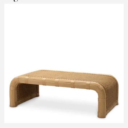
RODUIT CONCERNÉ :
Table basse d exterieur Marenzo - Eichholt
OS INFORMATIONS :
om*
ail*
lephone*