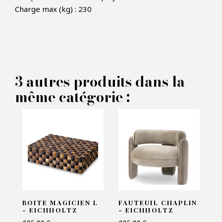
Charge max (kg) : 230
×
FAIRE UNE OFFRE
PRODUIT CONCERNÉ :
3 autres produits dans la
Fauteuil Greta - Eichholtz
même catégorie :
VOS INFORMATIONS :
Nom*
Email*
BOITE MAGICIEN L
FAUTEUIL CHAPLIN
- EICHHOLTZ
- EICHHOLTZ