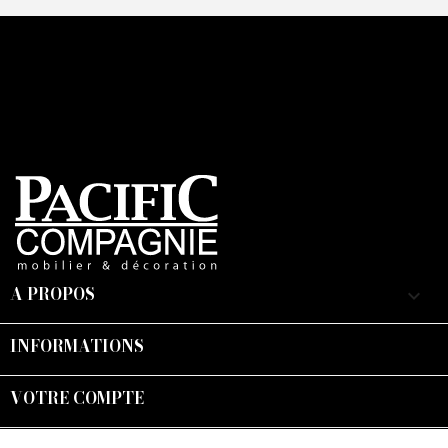
A PROPOS
keyboard_arrow_down
INFORMATIONS

VOTRE COMPTE

Suivez-nous :