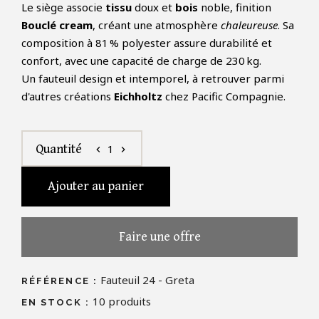
Le siège associe
tissu
doux et
bois
noble, finition
Bouclé cream
, créant une atmosphère
chaleureuse
. Sa
composition à 81 % polyester assure durabilité et
confort, avec une capacité de charge de 230 kg.
Un fauteuil design et intemporel, à retrouver parmi
d'autres créations
Eichholtz
chez Pacific Compagnie.
1
Quantité
chevron_left
chevron_right
Ajouter au panier
Faire une offre
Fauteuil 24 - Greta
RÉFÉRENCE :
10
produits
EN STOCK :