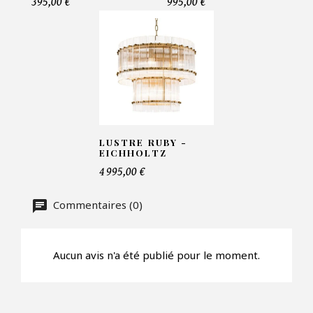
395,00 €
995,00 €
Telephone*
Nombre de produit*
Offre*
LUSTRE RUBY -
EICHHOLTZ
4 995,00 €
Faire mon offre
Commentaires (0)
CAPTCHA
Aucun avis n'a été publié pour le moment.