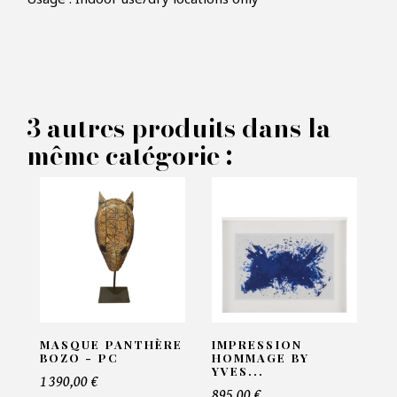
×
FAIRE UNE OFFRE
PRODUIT CONCERNÉ :
3 autres produits dans la
Objet decoratif Fairleigh -
même catégorie :
Eichholtz
VOS INFORMATIONS :
Nom*
Email*
MASQUE PANTHÈRE
IMPRESSION
BOZO - PC
HOMMAGE BY
YVES...
1 390,00 €
895,00 €