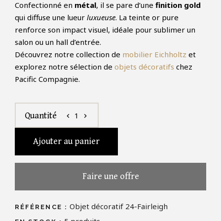
Confectionné en
métal
, il se pare d’une
finition gold
qui diffuse une lueur
luxueuse
. La teinte or pure
renforce son impact visuel, idéale pour sublimer un
salon ou un hall d’entrée.
Découvrez notre collection de
mobilier Eichholtz
et
explorez notre sélection de
objets décoratifs
chez
Pacific Compagnie.
1
Quantité
chevron_left
chevron_right
Ajouter au panier
Faire une offre
Objet décoratif 24-Fairleigh
RÉFÉRENCE :