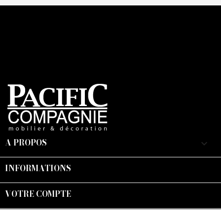
A PROPOS
keyboard_arrow_down
INFORMATIONS

VOTRE COMPTE

Suivez-nous :