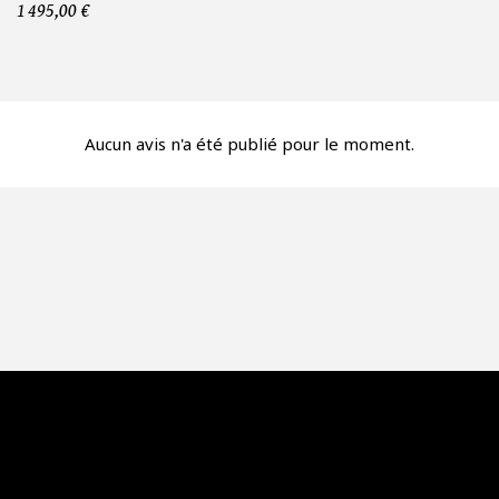
mbre de produit*
1 495,00 €
fre*
Aucun avis n'a été publié pour le moment.
re mon offre
PTCHA