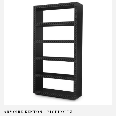
P
V
N
Em
Te
ARMOIRE KENTON - EICHHOLTZ