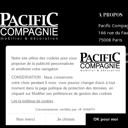
A PROPOS
Pacific Compa
166 rue du Fa
75008 Paris
France
+33 1 44 09
contact@pa