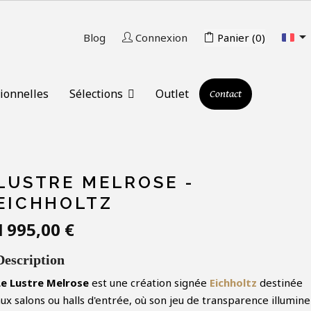

Blog
Connexion
Panier
(0)
ionnelles
Sélections
Outlet
Contact
LUSTRE MELROSE -
EICHHOLTZ
1 995,00 €
Description
Le Lustre Melrose
est une création signée
Eichholtz
destinée
ux salons ou halls d'entrée, où son jeu de transparence illumine