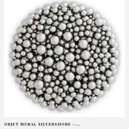
RODUIT CONCERNÉ :
Lustre Melrose - Eichholtz
OS INFORMATIONS :
om*
ail*
lephone*
OBJET MURAL SILVERSHORE -...