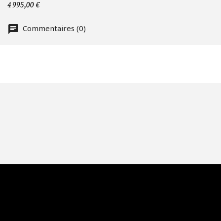
No
4 995,00 €
Commentaires (0)
Of
Fai
CA