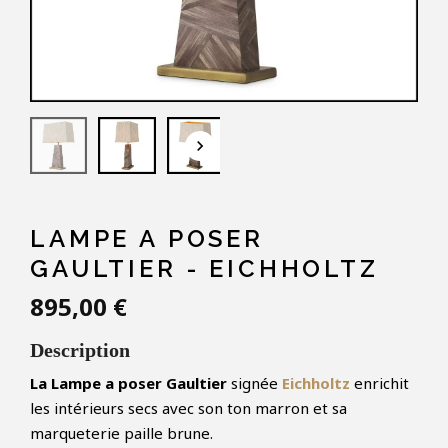
keyboard_arrow_down
LAMPE A POSER
GAULTIER - EICHHOLTZ
895,00 €
Description
La Lampe a poser Gaultier
signée
Eichholtz
enrichit
les intérieurs secs avec son ton marron et sa
marqueterie paille brune.