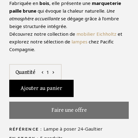
Fabriquée en
bois
, elle présente une
marqueterie
paille brune
qui évoque la chaleur naturelle.
Une
atmosphère accueillante
se dégage grâce à l’ombre
beige structurée intégrée.
Découvrez notre collection de
mobilier Eichholtz
et
explorez notre sélection de
lampes
chez Pacific
Compagnie.
1
Quantité
chevron_left
chevron_right
Ajouter au panier
Faire une offre
Lampe à poser 24-Gaultier
RÉFÉRENCE :