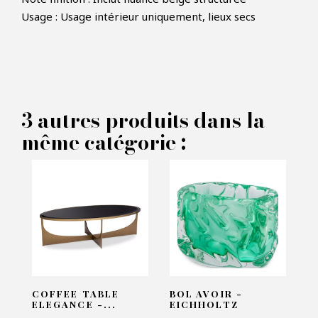
×
Usage : Usage intérieur uniquement, lieux secs
FAIRE UNE OFFRE
PRODUIT CONCERNÉ :
3 autres produits dans la
Lampe a poser Gaultier -
même catégorie :
Eichholtz
VOS INFORMATIONS :
Nom*
Email*
COFFEE TABLE
BOL AVOIR -
ELEGANCE -...
EICHHOLTZ