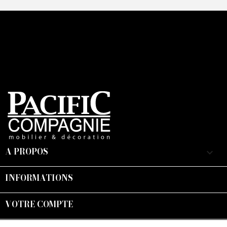
A PROPOS
keyboard_arrow_down
INFORMATIONS

VOTRE COMPTE

Suivez-nous :