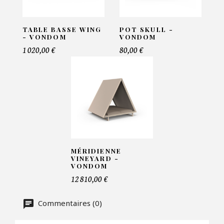
VOS INFORMATIONS :
TABLE BASSE WING
POT SKULL -
Nom*
- VONDOM
VONDOM
1 020,00 €
80,00 €
Email*
Telephone*
MÉRIDIENNE
VINEYARD -
VONDOM
Nombre de produit*
12 810,00 €
Commentaires (0)
Offre*