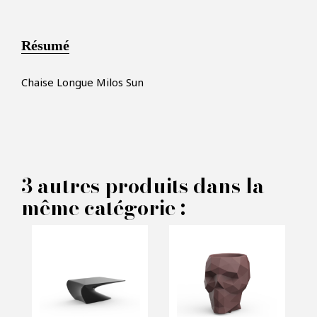
Résumé
Chaise Longue Milos Sun
×
FAIRE UNE OFFRE
3 autres produits dans la
même catégorie :
PRODUIT CONCERNÉ :
Chaise Longue Milos Sun -
Vondom