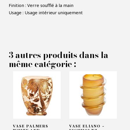
Finition : Verre soufflé à la main
Usage : Usage intérieur uniquement
×
FAIRE UNE OFFRE
PRODUIT CONCERNÉ :
3 autres produits dans la
Coupe Sutter Grey - Eichholtz
même catégorie :
VOS INFORMATIONS :
Nom*
Email*
VASE PALMERS
VASE ELIANO -