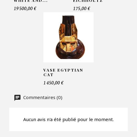
WHITE AND...
EICHHOLTZ
Telephone*
19 500,00 €
175,00 €
Nombre de produit*
Offre*
VASE EGYPTIAN
CAT
1 450,00 €
Faire mon offre
Commentaires (0)
CAPTCHA
Aucun avis n'a été publié pour le moment.