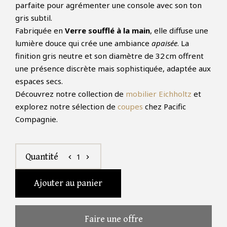
parfaite pour agrémenter une console avec son ton
gris subtil.
Fabriquée en
Verre soufflé à la main
, elle diffuse une
lumière douce qui crée une ambiance
apaisée
. La
finition gris neutre et son diamètre de 32 cm offrent
une présence discrète mais sophistiquée, adaptée aux
espaces secs.
Découvrez notre collection de
mobilier Eichholtz
et
explorez notre sélection de
coupes
chez Pacific
Compagnie.
1
Quantité
chevron_left
chevron_right
Ajouter au panier
Faire une offre