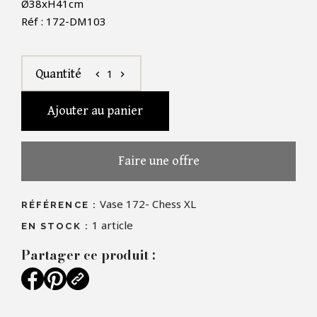
Ø38xH41cm
Réf : 172-
DM103
1
Quantité
chevron_left
chevron_right
Ajouter au panier
Faire une offre
Vase 172- Chess XL
RÉFÉRENCE :
1
article
EN STOCK :
Partager ce produit :