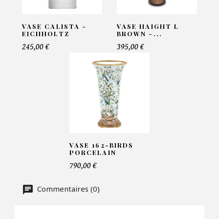
VOS INFORMATIONS :
Nom*
VASE CALISTA -
VASE HAIGHT L
EICHHOLTZ
BROWN -...
245,00 €
395,00 €
Email*
Telephone*
VASE 162-BIRDS
Nombre de produit*
PORCELAIN
790,00 €
Commentaires (0)
Offre*