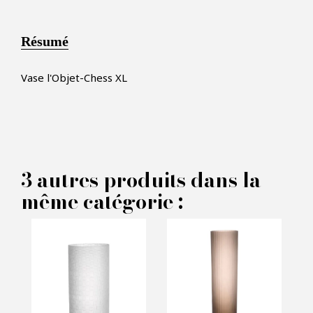
Résumé
Vase l'Objet-Chess XL
×
FAIRE UNE OFFRE
3 autres produits dans la
même catégorie :
PRODUIT CONCERNÉ :
Vase l'Objet - Chess XL