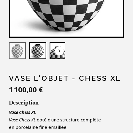
keyboard_arrow_down
VASE L'OBJET - CHESS XL
1 100,00 €
Description
Vase Chess XL
Vase Chess XL
doté d'une structure complète
en porcelaine fine émaillée.