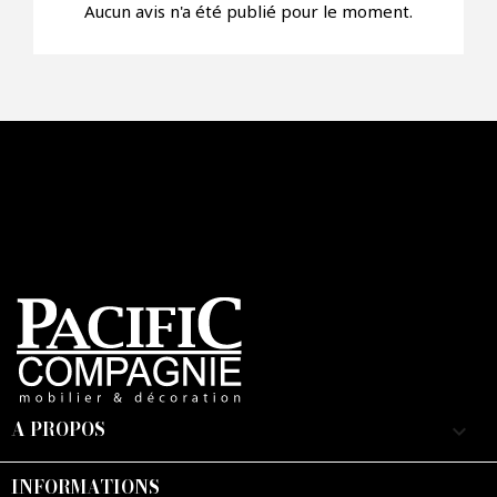
Aucun avis n'a été publié pour le moment.
Faire mon offre
CAPTCHA
A PROPOS
keyboard_arrow_down
INFORMATIONS
