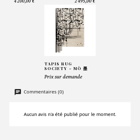
4 200,00 €
2 495,00 €
Telephone*
Nombre de produit*
Offre*
TAPIS RUG
SOCIETY - MÒ 墨
Prix sur demande
Faire mon offre
Commentaires (0)
CAPTCHA
Aucun avis n'a été publié pour le moment.