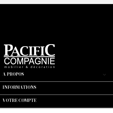
A PROPOS
keyboard_arrow_down
INFORMATIONS

VOTRE COMPTE

Suivez-nous :