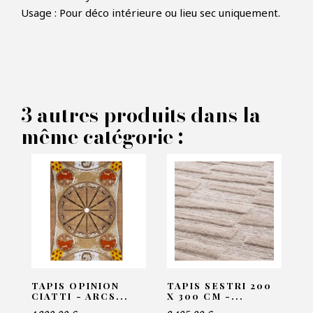
Usage : Pour déco intérieure ou lieu sec uniquement.
×
FAIRE UNE OFFRE
PRODUIT CONCERNÉ :
3 autres produits dans la
Tapis Herringbone - Eichholtz
même catégorie :
VOS INFORMATIONS :
Nom*
Email*
TAPIS OPINION
TAPIS SESTRI 200
CIATTI - ARCS...
X 300 CM -...