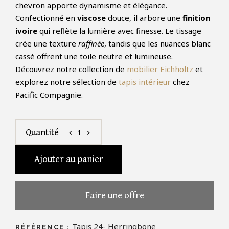
chevron apporte dynamisme et élégance.
Confectionné en
viscose
douce, il arbore une
finition
ivoire
qui reflète la lumière avec finesse. Le tissage
crée une texture
raffinée
, tandis que les nuances blanc
cassé offrent une toile neutre et lumineuse.
Découvrez notre collection de
mobilier Eichholtz
et
explorez notre sélection de
tapis intérieur
chez
Pacific Compagnie.
1
Quantité
chevron_left
chevron_right
Ajouter au panier
Faire une offre
Tapis 24- Herringbone
RÉFÉRENCE :