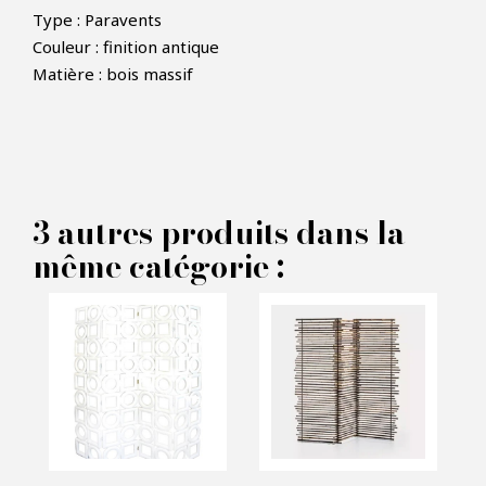
Type : Paravents
Couleur : finition antique
×
Matière : bois massif
FAIRE UNE OFFRE
PRODUIT CONCERNÉ :
3 autres produits dans la
Paravent Levante - Arte
même catégorie :
Veneziana
VOS INFORMATIONS :
Nom*
Email*