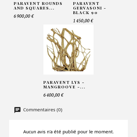
PARAVENT ROUNDS
PARAVENT
AND SQUARES...
GERVASONI -
BLACK 90
6 900,00 €
Telephone*
1 450,00 €
Nombre de produit*
Offre*
PARAVENT LYS -
MANGROOVE -...
6 400,00 €
Faire mon offre
Commentaires (0)
CAPTCHA
Aucun avis n'a été publié pour le moment.