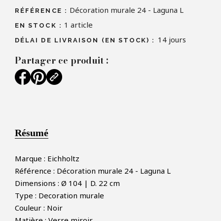
Décoration murale 24 - Laguna L
RÉFÉRENCE :
1
article
EN STOCK :
14 jours
DÉLAI DE LIVRAISON (EN STOCK) :
Partager ce produit :
Résumé
Marque : Eichholtz
Référence : Décoration murale 24 - Laguna L
×
FAIRE UNE OFFRE
Dimensions : Ø 104 | D. 22 cm
Type : Decoration murale
Couleur : Noir
PRODUIT CONCERNÉ :
Matière : Verre miroir