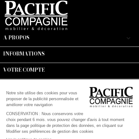
A PROPOS
keyboard_arrow_down
INFORMATIONS

VOTRE COMPTE

Suivez-nous :