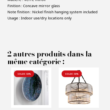
Finition : Concave mirror glass
Decoration murale Laguna L -
Note finition : Nickel finish hanging system included
Usage : Indoor use/dry locations only
Eichholtz
VOS INFORMATIONS :
Nom*
2 autres produits dans la
même catégorie :
Email*
SOLDE -50%
SOLDE -50%
Telephone*
Nombre de produit*