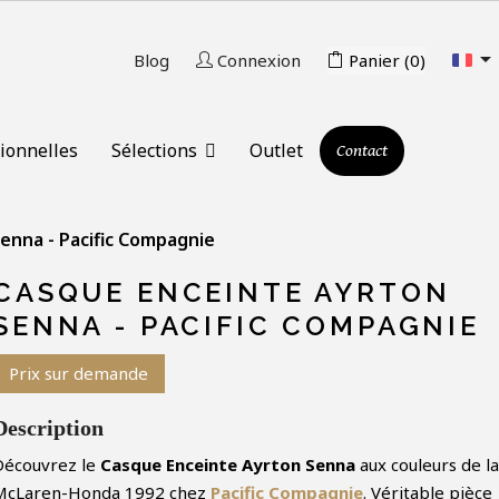

Blog
Connexion
Panier
(0)
ionnelles
Sélections
Outlet
Contact
enna - Pacific Compagnie
CASQUE ENCEINTE AYRTON
SENNA - PACIFIC COMPAGNIE
Prix sur demande
Description
Découvrez le
Casque Enceinte
Ayrton Senna
aux couleurs de la
McLaren-Honda 1992 chez
Pacific Compagnie
. Véritable pièce