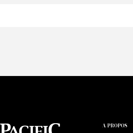
Of
Fai
CA
A PROPOS