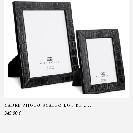
ompagnie
OS INFORMATIONS :
om*
ail*
lephone*
CADRE PHOTO SCALEO LOT DE 2...
345,00 €
mbre de produit*