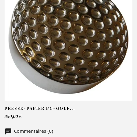
C
V
N
Em
Te
PRESSE-PAPIER PC-GOLF...
350,00 €
No
Commentaires (0)