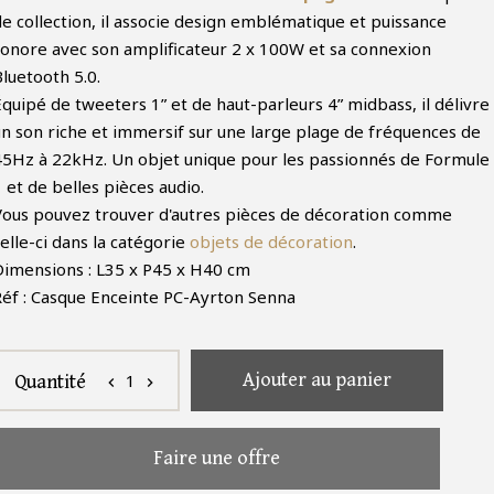
de collection, il associe design emblématique et puissance
sonore avec son amplificateur 2 x 100W et sa connexion
luetooth 5.0.
Équipé de tweeters 1” et de haut-parleurs 4” midbass, il délivre
un son riche et immersif sur une large plage de fréquences de
45Hz à 22kHz. Un objet unique pour les passionnés de Formule
 et de belles pièces audio.
Vous pouvez trouver d'autres pièces de décoration comme
elle-ci dans la catégorie
objets de décoration
.
Dimensions : L35 x P45 x H40 cm
Réf : Casque Enceinte PC-Ayrton Senna
Ajouter au panier
1
Quantité
chevron_left
chevron_right
Faire une offre