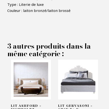
Type : Literie de luxe
Couleur : laiton bronzé/laiton brossé
×
FAIRE UNE OFFRE
PRODUIT CONCERNÉ :
3 autres produits dans la
Lits Club - Rugiano
même catégorie :
VOS INFORMATIONS :
Nom*
Email*
LIT ASHFORD -
LIT GERVASONI -