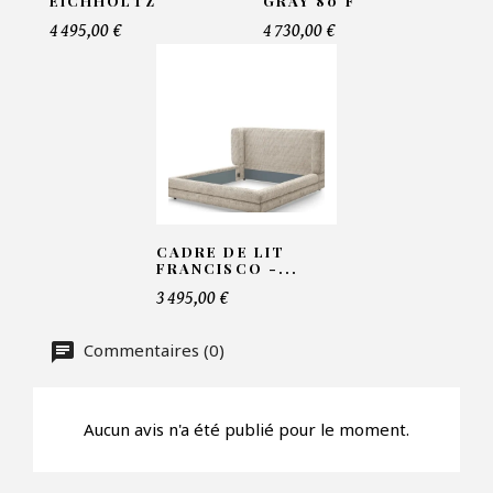
EICHHOLTZ
GRAY 80 F
Telephone*
4 495,00 €
4 730,00 €
Nombre de produit*
Offre*
CADRE DE LIT
FRANCISCO -...
3 495,00 €
Faire mon offre
Commentaires (0)
CAPTCHA
Aucun avis n'a été publié pour le moment.