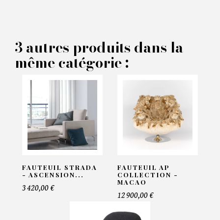
PRODUIT CONCERNÉ :
3 autres produits dans la
même catégorie :
Fauteuil Casimir - Pacific
Compagnie
VOS INFORMATIONS :
Nom*
FAUTEUIL STRADA
FAUTEUIL AP
Email*
- ASCENSION...
COLLECTION -
MACAO
3 420,00 €
12 900,00 €
Telephone*