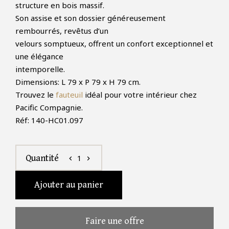
structure en bois massif.
Son assise et son dossier généreusement
rembourrés, revêtus d’un
velours somptueux, offrent un confort exceptionnel et
une élégance
intemporelle.
Dimensions: L 79 x P 79 x H 79 cm.
Trouvez le
fauteuil
idéal pour votre intérieur chez
Pacific Compagnie.
Réf: 140-HC01.097
1
Quantité
chevron_left
chevron_right
Ajouter au panier
Faire une offre