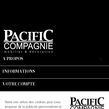
A PROPOS
keyboard_arrow_down
INFORMATIONS

VOTRE COMPTE

Suivez-nous :