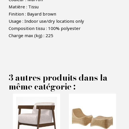
Matière : Tissu
Finition : Bayard brown
Usage : Indoor use/dry locations only
Composition tissu : 100% polyester
×
FAIRE UNE OFFRE
Charge max (kg) : 225
PRODUIT CONCERNÉ :
Fauteuil pivotante Galiano -
3 autres produits dans la
même catégorie :
Eichholtz
VOS INFORMATIONS :
Nom*