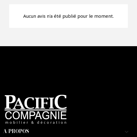
Aucun avis n'a été publié pour le moment.
A PROPOS
keyboard_arrow_down