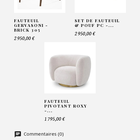
Email*
FAUTEUIL
SET DE FAUTEUIL
GERVASONI -
& POUF PC -...
BRICK 305
2 950,00 €
Telephone*
2 950,00 €
Nombre de produit*
Offre*
FAUTEUIL
PIVOTANT ROXY
-...
Faire mon offre
1 795,00 €
CAPTCHA
Commentaires (0)