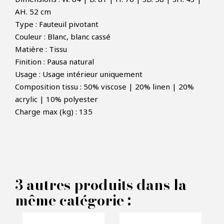
AH. 52 cm
Type : Fauteuil pivotant
Couleur : Blanc, blanc cassé
Matière : Tissu
Finition : Pausa natural
Usage : Usage intérieur uniquement
×
FAIRE UNE OFFRE
Composition tissu : 50% viscose | 20% linen | 20%
acrylic | 10% polyester
Charge max (kg) : 135
PRODUIT CONCERNÉ :
Fauteuil pivotant Cervo -
Eichholtz
3 autres produits dans la
même catégorie :
VOS INFORMATIONS :
Nom*