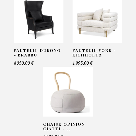
Email*
Telephone*
FAUTEUIL DUKONO
FAUTEUIL YORK -
- BRABBU
EICHHOLTZ
4 050,00 €
1 995,00 €
Nombre de produit*
Offre*
CHAISE OPINION
Faire mon offre
CIATTI -...