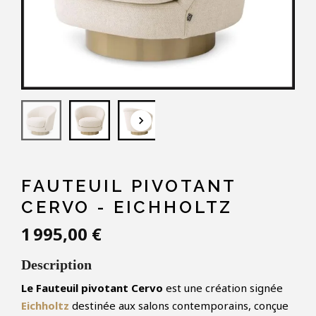
keyboard_arrow_down
FAUTEUIL PIVOTANT
CERVO - EICHHOLTZ
1 995,00 €
Description
Le Fauteuil pivotant Cervo
est une création signée
Eichholtz
destinée aux salons contemporains, conçue