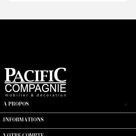
A PROPOS
keyboard_arrow_down
INFORMATIONS

VOTRE COMPTE