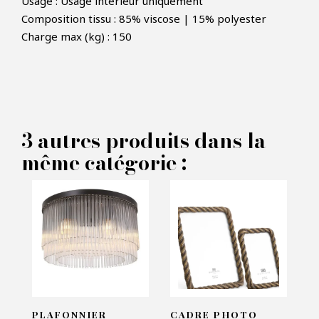
Usage : Usage intérieur uniquement
Composition tissu : 85% viscose | 15% polyester
Charge max (kg) : 150
×
FAIRE UNE OFFRE
PRODUIT CONCERNÉ :
3 autres produits dans la
119426 - Eichholtz
même catégorie :
VOS INFORMATIONS :
Nom*
Email*
PLAFONNIER
CADRE PHOTO