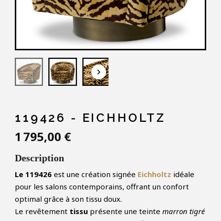
keyboard_arrow_down
119426 - EICHHOLTZ
1 795,00 €
Description
Le 119426
est une création signée
Eichholtz
idéale
pour les salons contemporains, offrant un confort
optimal grâce à son tissu doux.
Le revêtement
tissu
présente une teinte
marron tigré