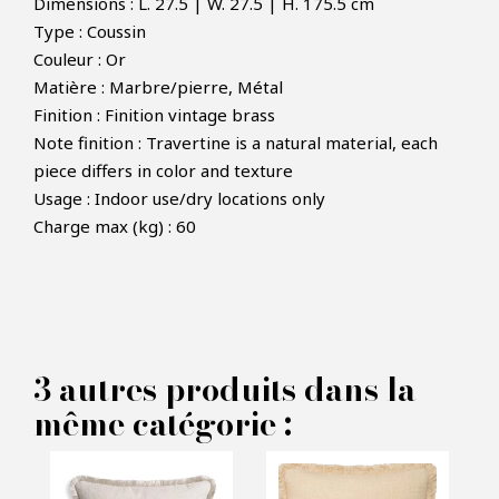
Dimensions : L. 27.5 | W. 27.5 | H. 175.5 cm
Type : Coussin
Couleur : Or
Matière : Marbre/pierre, Métal
Finition : Finition vintage brass
Note finition : Travertine is a natural material, each
×
piece differs in color and texture
FAIRE UNE OFFRE
Usage : Indoor use/dry locations only
Charge max (kg) : 60
PRODUIT CONCERNÉ :
Coussin Paia Rectangular -
Eichholtz
3 autres produits dans la
même catégorie :
VOS INFORMATIONS :
Nom*