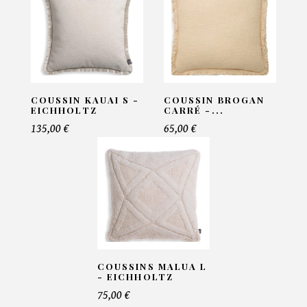
Email*
Telephone*
COUSSIN KAUAI S -
COUSSIN BROGAN
EICHHOLTZ
CARRÉ -...
135,00 €
65,00 €
Nombre de produit*
Offre*
COUSSINS MALUA L
Faire mon offre
- EICHHOLTZ
75,00 €
CAPTCHA