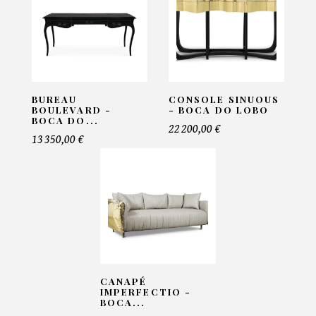
Email*
BUREAU
CONSOLE SINUOUS
BOULEVARD -
- BOCA DO LOBO
Telephone*
BOCA DO...
22 200,00 €
13 350,00 €
Nombre de produit*
Offre*
CANAPÉ
IMPERFECTIO -
Faire mon offre
BOCA...