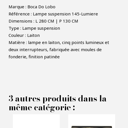
Marque : Boca Do Lobo
Référence : Lampe suspension 145-Lumiere
Dimensions : L 280 CM | P 130 CM
Type : Lampe suspension
Couleur : Laiton
Matière : lampe en laiton, cinq points lumineux et
×
FAIRE UNE OFFRE
deux interrupteurs, fabriquée avec moules de
fonderie, finition patinée
PRODUIT CONCERNÉ :
Lampe suspension Lumiere -
3 autres produits dans la
Boca do lobo
même catégorie :
VOS INFORMATIONS :
Nom*