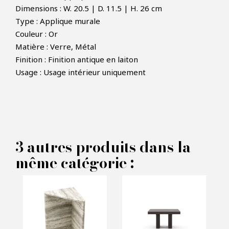
Dimensions : W. 20.5 | D. 11.5 | H. 26 cm
Type : Applique murale
Couleur : Or
Matière : Verre, Métal
×
FAIRE UNE OFFRE
Finition : Finition antique en laiton
Usage : Usage intérieur uniquement
PRODUIT CONCERNÉ :
Applique murale Andromeda -
3 autres produits dans la
Eichholtz
même catégorie :
VOS INFORMATIONS :
Nom*