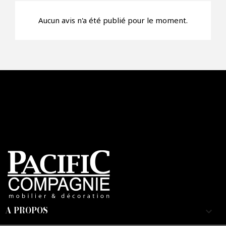
Aucun avis n'a été publié pour le moment.
A PROPOS
keyboard_arrow_down