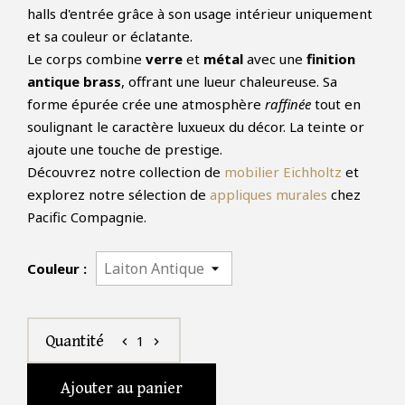
halls d'entrée grâce à son usage intérieur uniquement
et sa couleur or éclatante.
Le corps combine
verre
et
métal
avec une
finition
antique brass
, offrant une lueur chaleureuse. Sa
forme épurée crée une atmosphère
raffinée
tout en
soulignant le caractère luxueux du décor. La teinte or
ajoute une touche de prestige.
Découvrez notre collection de
mobilier Eichholtz
et
explorez notre sélection de
appliques murales
chez
Pacific Compagnie.
Couleur :
1
Quantité
chevron_left
chevron_right
Ajouter au panier