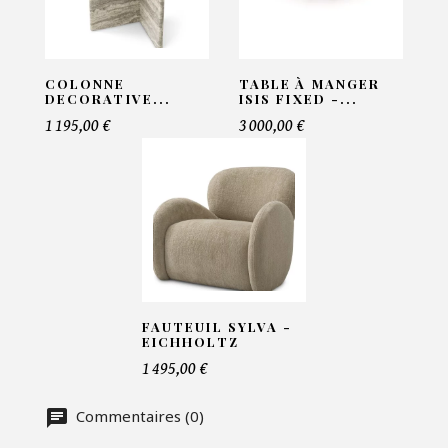
Email*
COLONNE
TABLE À MANGER
DECORATIVE...
ISIS FIXED -...
Telephone*
1 195,00 €
3 000,00 €
Nombre de produit*
Offre*
FAUTEUIL SYLVA -
EICHHOLTZ
Faire mon offre
1 495,00 €
CAPTCHA
Commentaires (0)