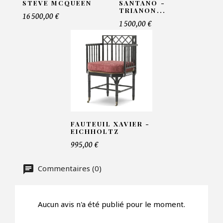
STEVE MCQUEEN
SANTANO -
TRIANON...
16 500,00 €
1 500,00 €
Telephone*
Nombre de produit*
Offre*
FAUTEUIL XAVIER -
EICHHOLTZ
995,00 €
Faire mon offre
Commentaires (0)
CAPTCHA
Aucun avis n'a été publié pour le moment.