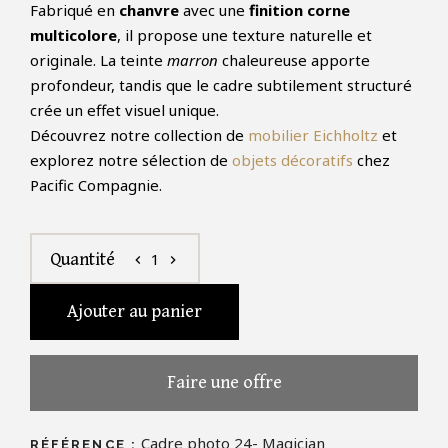
Fabriqué en
chanvre
avec une
finition corne
multicolore
, il propose une texture naturelle et
originale. La teinte
marron
chaleureuse apporte
profondeur, tandis que le cadre subtilement structuré
crée un effet visuel unique.
Découvrez notre collection de
mobilier Eichholtz
et
explorez notre sélection de
objets décoratifs
chez
Pacific Compagnie.
1
Quantité
chevron_left
chevron_right
Ajouter au panier
Faire une offre
Cadre photo 24- Magician
RÉFÉRENCE :