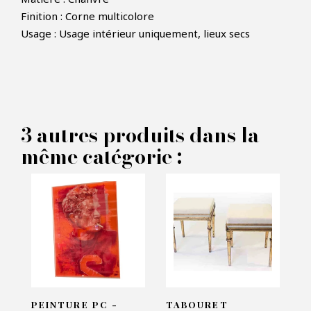
Finition : Corne multicolore
Usage : Usage intérieur uniquement, lieux secs
×
FAIRE UNE OFFRE
PRODUIT CONCERNÉ :
3 autres produits dans la
Cadre photo Magician -
même catégorie :
Eichholtz
VOS INFORMATIONS :
Nom*
Email*
PEINTURE PC -
TABOURET