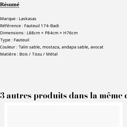
Résumé
Marque : Laskasas
Référence : Fauteuil 174-Badi
Dimensions : L88cm × P84cm × H76cm
Type : Fauteuil
Couleur : Talin sable, mostaza, andapa sable, avocat
Matière : Bois / Tissu / Métal
F
3 autres produits dans la même c
P