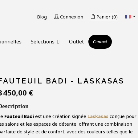

Blog
Connexion
Panier
(0)
ionnelles
Sélections
Outlet
Contact
FAUTEUIL BADI - LASKASAS
3 450,00 €
Description
Le
Fauteuil Badi
est une création signée
Laskasas
conçue pour
les salons et les espaces de détente, offrant une combinaison
arfaite de style et de confort, avec des couleurs telles que le