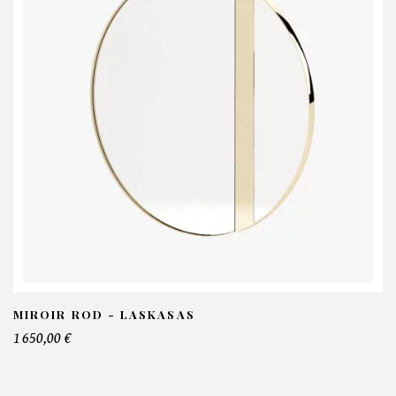
Fauteuil Badi - Laskasas
OS INFORMATIONS :
om*
ail*
lephone*
MIROIR ROD - LASKASAS
1 650,00 €
mbre de produit*