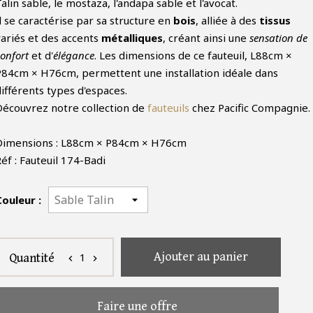
alin sable, le mostaza, l'andapa sable et l'avocat.
l se caractérise par sa structure en
bois
, alliée à des
tissus
variés et des accents
métalliques
, créant ainsi une
sensation de
onfort
et d'
élégance
. Les dimensions de ce fauteuil, L88cm ×
P84cm × H76cm, permettent une installation idéale dans
ifférents types d'espaces.
Découvrez notre collection de
fauteuils
chez Pacific Compagnie.
Dimensions : L88cm × P84cm × H76cm
éf : Fauteuil 174-Badi
Couleur :
Ajouter au panier
1
Quantité
chevron_left
chevron_right
Faire une offre