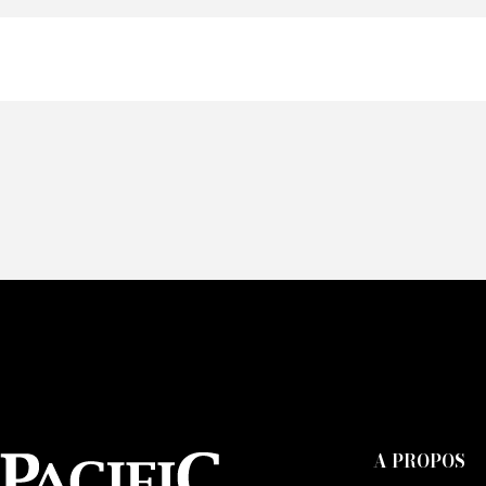
Of
Fai
CA
A PROPOS