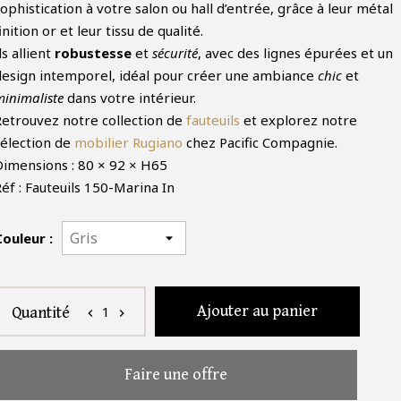
ophistication à votre salon ou hall d’entrée, grâce à leur métal
inition or et leur tissu de qualité.
ls allient
robustesse
et
sécurité
, avec des lignes épurées et un
design intemporel, idéal pour créer une ambiance
chic
et
minimaliste
dans votre intérieur.
Retrouvez notre collection de
fauteuils
et explorez notre
sélection de
mobilier Rugiano
chez Pacific Compagnie.
Dimensions : 80 × 92 × H65
éf : Fauteuils 150-Marina In
Couleur :
Ajouter au panier
1
Quantité
chevron_left
chevron_right
Faire une offre