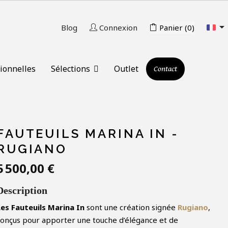

Blog
Connexion
Panier
(0)
ionnelles
Sélections
Outlet
Contact
FAUTEUILS MARINA IN -
RUGIANO
5 500,00 €
Description
Les Fauteuils Marina In
sont une création signée
Rugiano
,
conçus pour apporter une touche d’élégance et de