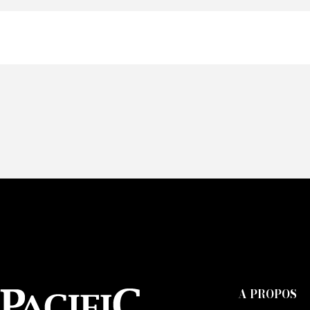
Of
Fai
CA
A PROPOS