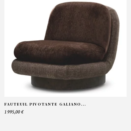
Fauteuils Marina In - Rugiano
OS INFORMATIONS :
om*
ail*
lephone*
FAUTEUIL PIVOTANTE GALIANO...
1 995,00 €
mbre de produit*