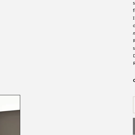
s
f
I
R