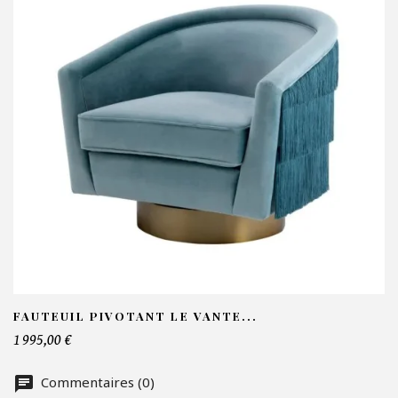
V
N
Em
Te
FAUTEUIL PIVOTANT LE VANTE...
1 995,00 €
No
Commentaires (0)