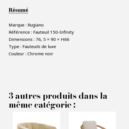
Résumé
Marque : Rugiano
Référence : Fauteuil 150-Infinity
Dimensions : 76, 5 × 90 × H66
×
FAIRE UNE OFFRE
Type : Fauteuils de luxe
Couleur : Chrome noir
PRODUIT CONCERNÉ :
Fauteuil Infinity - Rugiano
3 autres produits dans la
même catégorie :
VOS INFORMATIONS :
Nom*