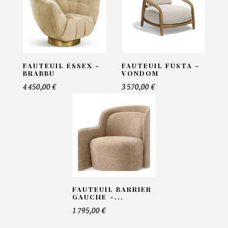
Email*
Telephone*
FAUTEUIL ESSEX -
FAUTEUIL FUSTA -
BRABBU
VONDOM
4 450,00 €
3 570,00 €
Nombre de produit*
Offre*
FAUTEUIL BARRIER
Faire mon offre
GAUCHE -...
1 795,00 €
CAPTCHA