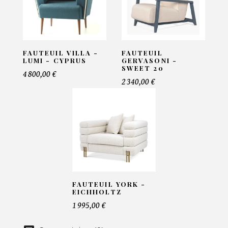
Email*
FAUTEUIL VILLA -
FAUTEUIL
Telephone*
LUMI - CYPRUS
GERVASONI -
SWEET 20
4 800,00 €
2 340,00 €
Nombre de produit*
Offre*
FAUTEUIL YORK -
Faire mon offre
EICHHOLTZ
1 995,00 €
CAPTCHA