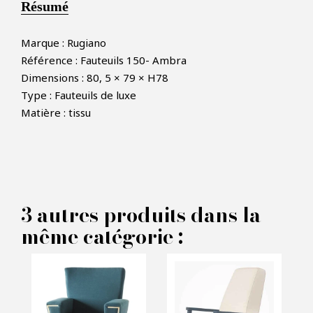
Résumé
Marque : Rugiano
Référence : Fauteuils 150- Ambra
Dimensions : 80, 5 × 79 × H78
Type : Fauteuils de luxe
×
FAIRE UNE OFFRE
Matière : tissu
PRODUIT CONCERNÉ :
Fauteuils Ambra - Rugiano
3 autres produits dans la
même catégorie :
VOS INFORMATIONS :
Nom*