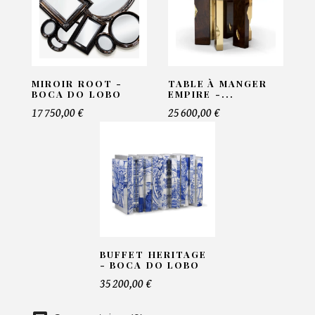
Email*
MIROIR ROOT -
TABLE À MANGER
Telephone*
BOCA DO LOBO
EMPIRE -...
17 750,00 €
25 600,00 €
Nombre de produit*
Offre*
BUFFET HERITAGE
- BOCA DO LOBO
Faire mon offre
35 200,00 €
CAPTCHA