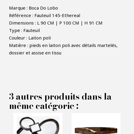
Marque : Boca Do Lobo
Référence : Fauteuil 145-Ethereal
Dimensions : L 90 CM | P 100 CM | H 91 CM
Type : Fauteuil
Couleur : Laiton poli
×
FAIRE UNE OFFRE
Matière : pieds en laiton poli avec détails martelés,
dossier et assise en tissu
PRODUIT CONCERNÉ :
Fauteuil Ethereal - Boca Do
3 autres produits dans la
Lobo
même catégorie :
VOS INFORMATIONS :
Nom*