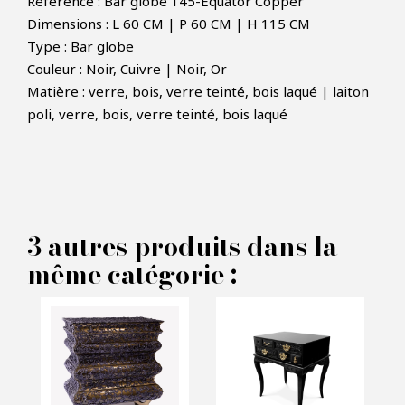
Référence : Bar globe 145-Equator Copper
Dimensions : L 60 CM | P 60 CM | H 115 CM
Type : Bar globe
Couleur : Noir, Cuivre | Noir, Or
Matière : verre, bois, verre teinté, bois laqué | laiton
×
FAIRE UNE OFFRE
poli, verre, bois, verre teinté, bois laqué
PRODUIT CONCERNÉ :
Bar globe Equator - Boca do
3 autres produits dans la
même catégorie :
lobo
VOS INFORMATIONS :
Nom*