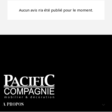
Aucun avis n'a été publié pour le moment.
A PROPOS
keyboard_arrow_down