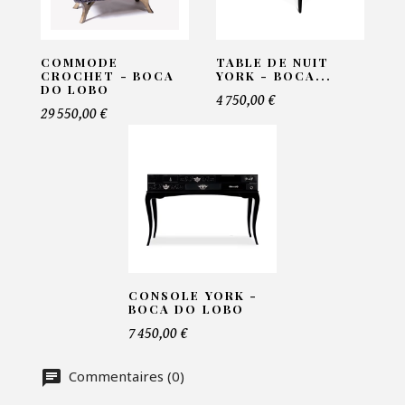
Email*
COMMODE
TABLE DE NUIT
CROCHET - BOCA
YORK - BOCA...
DO LOBO
Telephone*
4 750,00 €
29 550,00 €
Nombre de produit*
Offre*
CONSOLE YORK -
BOCA DO LOBO
Faire mon offre
7 450,00 €
CAPTCHA
Commentaires (0)