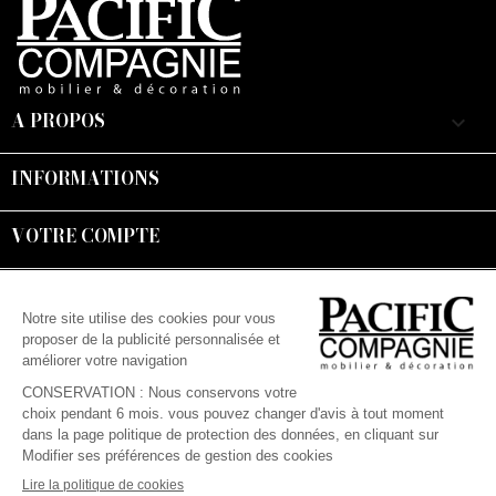
A PROPOS
keyboard_arrow_down
INFORMATIONS

VOTRE COMPTE

Suivez-nous :