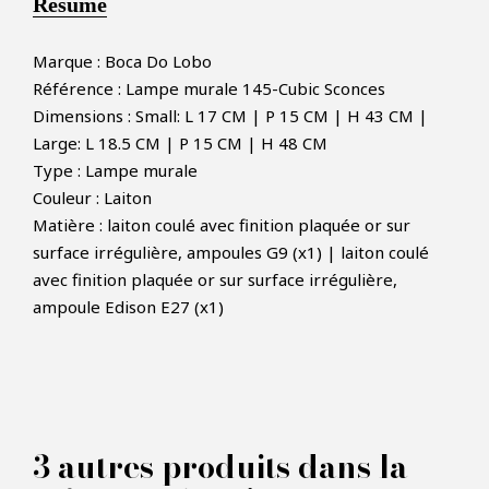
Résumé
Marque : Boca Do Lobo
Référence : Lampe murale 145-Cubic Sconces
Dimensions : Small: L 17 CM | P 15 CM | H 43 CM |
Large: L 18.5 CM | P 15 CM | H 48 CM
Type : Lampe murale
Couleur : Laiton
×
Matière : laiton coulé avec finition plaquée or sur
FAIRE UNE OFFRE
surface irrégulière, ampoules G9 (x1) | laiton coulé
avec finition plaquée or sur surface irrégulière,
PRODUIT CONCERNÉ :
ampoule Edison E27 (x1)
Lampe murale Cubic Sconces -
Boca do lobo
3 autres produits dans la
VOS INFORMATIONS :