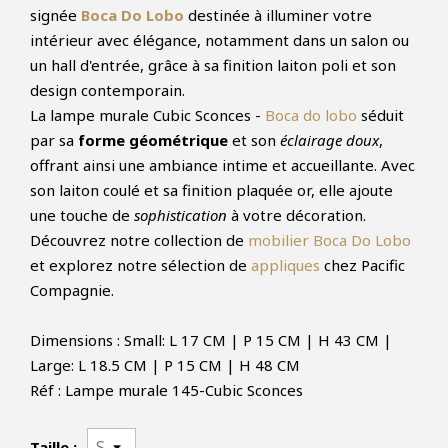
signée
Boca Do Lobo
destinée à illuminer votre
intérieur avec élégance, notamment dans un salon ou
un hall d'entrée, grâce à sa finition laiton poli et son
design contemporain.
La lampe murale Cubic Sconces -
Boca do lobo
séduit
par sa
forme géométrique
et son
éclairage doux
,
offrant ainsi une ambiance intime et accueillante. Avec
son laiton coulé et sa finition plaquée or, elle ajoute
une touche de
sophistication
à votre décoration.
Découvrez notre collection de
mobilier Boca Do Lobo
et explorez notre sélection de
appliques
chez Pacific
Compagnie.
Dimensions : Small: L 17 CM | P 15 CM | H 43 CM |
Large: L 18.5 CM | P 15 CM | H 48 CM
Réf : Lampe murale 145-Cubic Sconces
Taille :