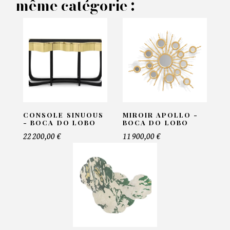
même catégorie :
Nom*
Email*
Telephone*
CONSOLE SINUOUS
MIROIR APOLLO -
- BOCA DO LOBO
BOCA DO LOBO
22 200,00 €
11 900,00 €
Nombre de produit*
Offre*