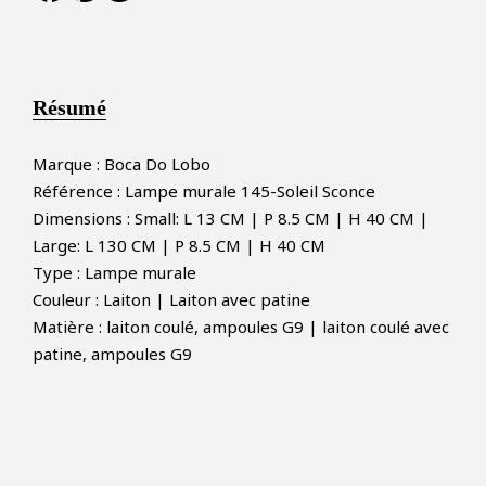
Résumé
Marque : Boca Do Lobo
Référence : Lampe murale 145-Soleil Sconce
Dimensions : Small: L 13 CM | P 8.5 CM | H 40 CM |
Large: L 130 CM | P 8.5 CM | H 40 CM
×
FAIRE UNE OFFRE
Type : Lampe murale
Couleur : Laiton | Laiton avec patine
Matière : laiton coulé, ampoules G9 | laiton coulé avec
PRODUIT CONCERNÉ :
patine, ampoules G9
Lampe murale Soleil Sconce -
Boca do lobo