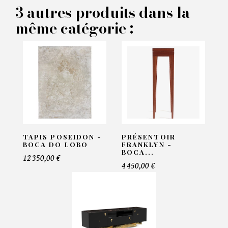
3 autres produits dans la
VOS INFORMATIONS :
même catégorie :
Nom*
Email*
Telephone*
TAPIS POSEIDON -
PRÉSENTOIR
BOCA DO LOBO
FRANKLYN -
BOCA...
12 350,00 €
4 450,00 €
Nombre de produit*
Offre*