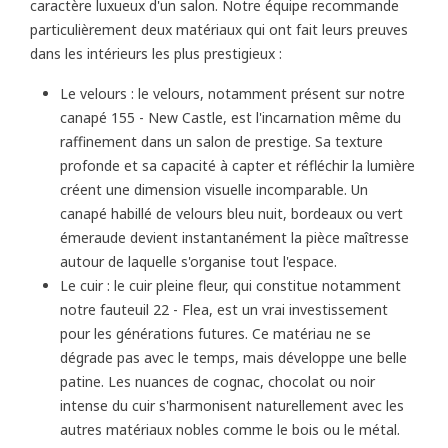
Les luminaires en verre de Murano
caractère luxueux d'un salon. Notre équipe recommande
Objets d'art : l'expression d'une sensibilité artistique
particulièrement deux matériaux qui ont fait leurs preuves
La cohérence stylistique : fondement d'un décor
dans les intérieurs les plus prestigieux :
harmonieux
Le velours : le velours, notamment présent sur notre
L'aboutissement d'un salon d'exception
canapé 155 - New Castle, est l'incarnation même du
raffinement dans un salon de prestige. Sa texture
profonde et sa capacité à capter et réfléchir la lumière
créent une dimension visuelle incomparable. Un
canapé habillé de velours bleu nuit, bordeaux ou vert
émeraude devient instantanément la pièce maîtresse
autour de laquelle s'organise tout l'espace.
Le cuir : le cuir pleine fleur, qui constitue notamment
notre fauteuil 22 - Flea, est un vrai investissement
pour les générations futures. Ce matériau ne se
dégrade pas avec le temps, mais développe une belle
patine. Les nuances de cognac, chocolat ou noir
intense du cuir s'harmonisent naturellement avec les
autres matériaux nobles comme le bois ou le métal.