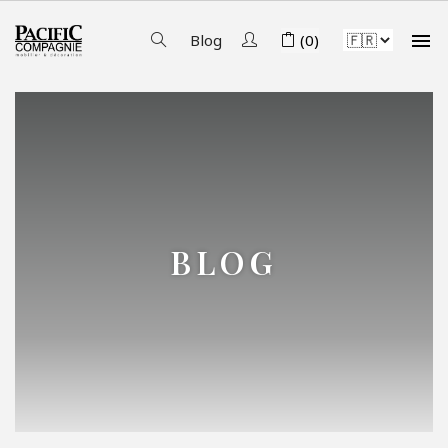

Blog
(0)
BLOG