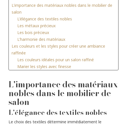
L'importance des matériaux nobles dans le mobilier de
salon
L'élégance des textiles nobles
Les métaux précieux
Les bois précieux
L'harmonie des matériaux
Les couleurs et les styles pour créer une ambiance
raffinée
Les couleurs idéales pour un salon raffiné
Marier les styles avec finesse
L'harmonie entre matériaux et couleurs
Un bon agencement pour un salon élégant et
L'importance des matériaux
fonctionnel
nobles dans le mobilier de
Les fondamentaux d'un agencement réussi
salon
Disposition stratégique des pièces maîtresses
Adapter l'agencement à la configuration de votre
L'élégance des textiles nobles
espace
Le rôle des accessoires dans la décoration de luxe
Le choix des textiles détermine immédiatement le